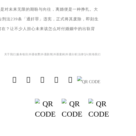
，是对未来无限的期盼与向往，离婚便是一种挣扎。大
宣告刑法239条「通奸罪」违宪，正式将其废除，即刻生
何在？让不少人担心未来该怎么对付婚姻中的出轨背
关于我们|
服务项目|
外遇收费|
外遇新闻|
外遇案例|
外遇分析|
法律QA|
联络我们