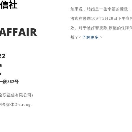
信社
如果说，结婚是一生幸福的憧憬
法官在民国109年5月29日下午
AFFAIR
效。对于通奸罪废除,原配的保障
叛？<
了解更多
>
22
4h
h
一段362号
社(全联征信有限公司)
多媒体D-strong.