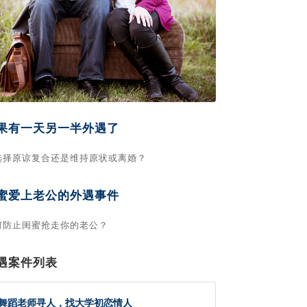
果有一天另一半外遇了
选择原谅复合还是维持原状或离婚？
蜜爱上老公的外遇事件
何防止闺蜜抢走你的老公？
遇案件列表
舞蹈老师寻人，找大学初恋情人