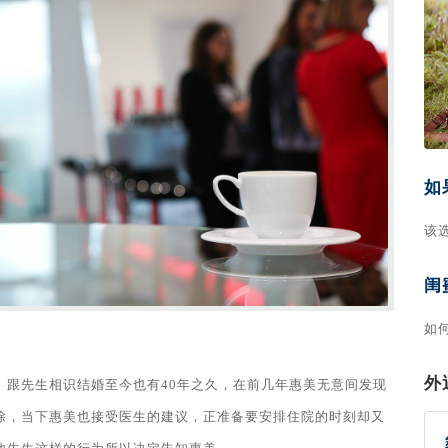
如
该
闺
如
外
。跟先生相识结婚至今也有40年之久，在前几年惠美无意间发现
除，当下惠美也接受医生的建议，正准备要安排住院的时刻却又