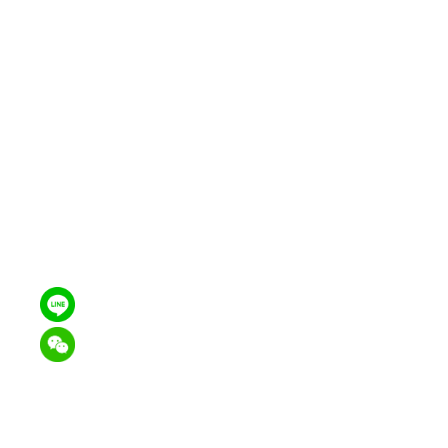
外遇是一项奢
小三、 外遇