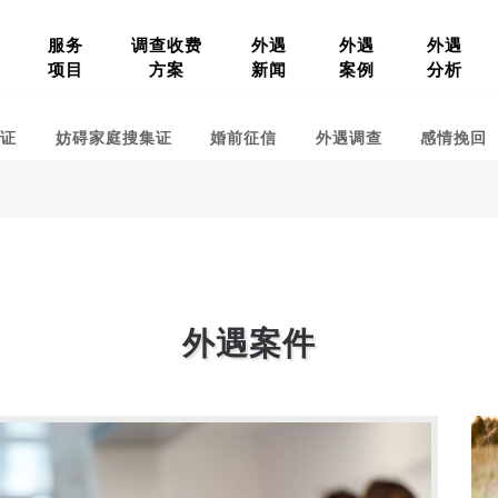
服务
调查收费
外遇
外遇
外遇
项目
方案
新闻
案例
分析
集证
妨碍家庭搜集证
婚前征信
外遇调查
感情挽回
外遇案件