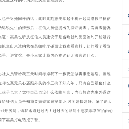
他先生这样的行为所以决定告知惠美。
人也告诉她同样的话，此时此刻惠美拿起手机开起网络搜寻征信
始诉说先生的情形后，征信人员也提出先搜证调查，看调查情况
集证！惠美也听从征信人员建议于是当晚就约见面签约开始进行
知以查出来冰约我在某咖啡厅碰面让我查看资料，赴约看了看资
牵手、进宾馆、去小三家让我内心难过到无法言词什么。
心社人员请给我三天时间考虑我下一步要怎做再跟您连络。当晚
生却也毫无关心还跟外头的小三搞了好几年，只有自己最傻什么
上孩子也大了觉得自己也没什么依靠可言，内心想这先生外遇这
拨给征信人员告知我要妨碍家庭搜集证,时间越快越好。隔了两天
tel开房间，请我迅速赶过去！赶过去的路途中惠美非常害怕内心
同下惠美打电话报了警。