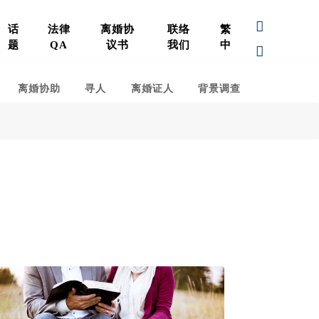
话
法律
离婚协
联络
繁
题
QA
议书
我们
中
离婚协助
寻人
离婚证人
背景调查