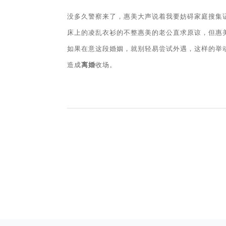
没多久警察来了，惠美大声说着我要妨碍家庭搜集
床上的凌乱衣衫的不整惠美的老公直求原谅，但惠
如果在意这段婚姻，就别轻易尝试外遇，这样的举
造成
离婚
收场。