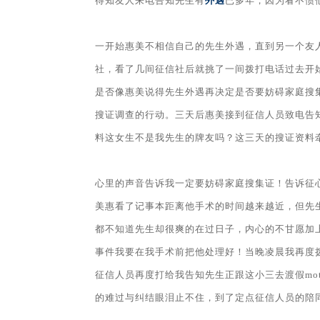
得知友人来电告知先生有
外遇
已多年，因为看不惯
一开始惠美不相信自己的先生外遇，直到另一个友
社，看了几间征信社后就挑了一间拨打电话过去开
是否像惠美说得先生外遇再决定是否要妨碍家庭搜
搜证调查的行动。三天后惠美接到征信人员致电告
料这女生不是我先生的牌友吗？这三天的搜证资料
心里的声音告诉我一定要妨碍家庭搜集证！告诉征
美惠看了记事本距离他手术的时间越来越近，但先
都不知道先生却很爽的在过日子，内心的不甘愿加
事件我要在我手术前把他处理好！当晚凌晨我再度
征信人员再度打给我告知先生正跟这小三去渡假mo
的难过与纠结眼泪止不住，到了定点征信人员的陪