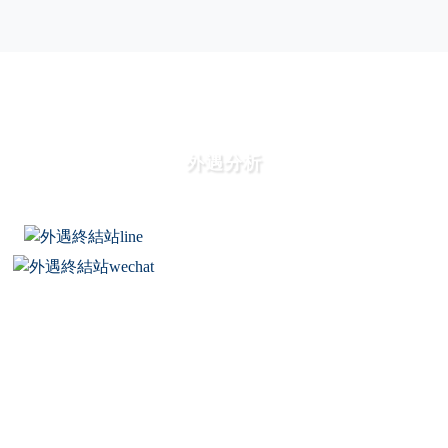
外遇分析
外遇是一项奢侈的消费，并不是每个人都有足够的资
本和魅力让小三或小王心甘情愿做第三者。
小三、 外遇等情感另类词到处可见,真正外遇的是一
些什么群体呢?什么条件成就了他们的外遇呢?
MORE