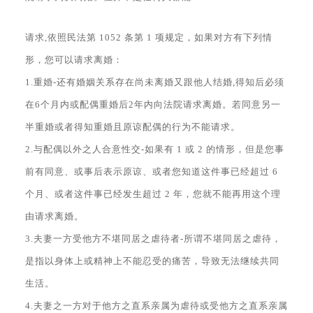
请求,依照民法第 1052 条第 1 项规定，如果对方有下列情
形，您可以请求离婚：
1.重婚-还有婚姻关系存在尚未离婚又跟他人结婚,得知后必须
在6个月内或配偶重婚后2年内向法院请求离婚。若同意另一
半重婚或者得知重婚且原谅配偶的行为不能请求。
2.与配偶以外之人合意性交-如果有 1 或 2 的情形，但是您事
前有同意、或事后表示原谅、或者您知道这件事已经超过 6
个月、或者这件事已经发生超过 2 年，您就不能再用这个理
由请求离婚。
3.夫妻一方受他方不堪同居之虐待者-所谓不堪同居之虐待，
是指以身体上或精神上不能忍受的痛苦，导致无法继续共同
生活。
4.夫妻之一方对于他方之直系亲属为虐待或受他方之直系亲属