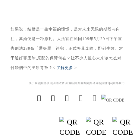
如果说，结婚是一生幸福的憧憬，是对未来无限的期盼与向
往，离婚便是一种挣扎。大法官在民国109年5月29日下午宣
告刑法239条「通奸罪」违宪，正式将其废除，即刻生效。对
于通奸罪废除,原配的保障何在？让不少人担心未来该怎么对
付婚姻中的出轨背叛？<
了解更多
>
关于我们|
服务项目|
外遇收费|
外遇新闻|
外遇案例|
外遇分析|
法律QA|
联络我们