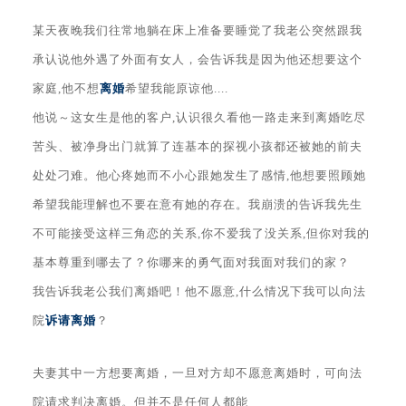
某天夜晚我们往常地躺在床上准备要睡觉了我老公突然跟我
承认说他外遇了外面有女人，会告诉我是因为他还想要这个
家庭,他不想
离婚
希望我能原谅他....
他说～这女生是他的客户,认识很久看他一路走来到离婚吃尽
苦头、被净身出门就算了连基本的探视小孩都还被她的前夫
处处刁难。他心疼她而不小心跟她发生了感情,他想要照顾她
希望我能理解也不要在意有她的存在。我崩溃的告诉我先生
不可能接受这样三角恋的关系,你不爱我了没关系,但你对我的
基本尊重到哪去了？你哪来的勇气面对我面对我们的家？
我告诉我老公我们离婚吧！他不愿意,什么情况下我可以向法
院
诉请离婚
？
夫妻其中一方想要离婚，一旦对方却不愿意离婚时，可向法
院请求判决离婚。但并不是任何人都能