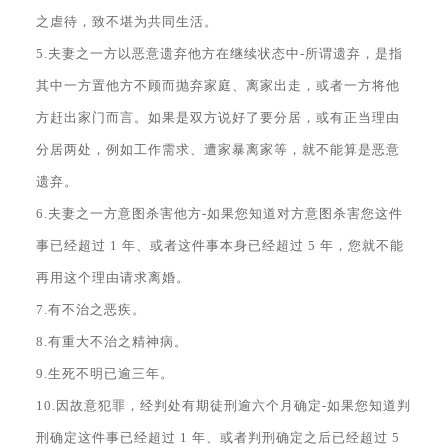
之虐待，致不堪为共同生活。
5.夫妻之一方以恶意遗弃他方在继续状态中-所谓遗弃，是指
其中一方置他方不顾而抛弃家庭、离家出走，或者一方将他
方赶出家门而言。如果是双方说好了要分居，或有正当理由
分居两处，例如工作需求、遭家暴离家等，就不能算是恶意
遗弃。
6.夫妻之一方意图杀害他方-如果您知道对方意图杀害您这件
事已经超过 1 年、或者这件事本身已经超过 5 年，您就不能
再用这个理由请求离婚。
7.有不治之恶疾。
8.有重大不治之精神病。
9.生死不明已逾三年。
10.因故意犯罪，经判处有期徒刑逾六个月确定-如果您知道判
刑确定这件事已经超过 1 年、或者判刑确定之后已经超过 5