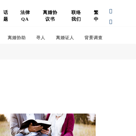
话
法律
离婚协
联络
繁
题
QA
议书
我们
中
离婚协助
寻人
离婚证人
背景调查