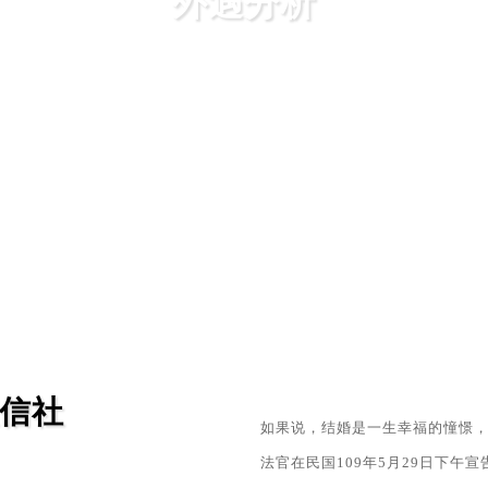
外遇分析
侈的消费，并不是每个人都有足够的资本和魅力让小三或小王心甘
等情感另类词到处可见,真正外遇的是一些什么群体呢?什么条件成就了
MORE
信社
如果说，结婚是一生幸福的憧憬
法官在民国109年5月29日下午