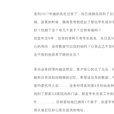
直到2017年她的先生过世了，自己就独自回到了
独。寂寞的时候，脑海里突然想起了那位学长或许
好？结婚了没？有几个孩子？过得幸福吗？
但是年过N年，仅存的资料只有学长姓名、生日及
心的询问：这些数据可以找到他吗？心里忐忑不安
去干扰到他原本宁静的生活？
承办业务经理向她说明后，客户安心的点了点头，
她所仅存深刻但模糊的记忆，希望这仅存的数据，
签约委托寻人后……。业务经理直到第4天经由各
找到了那家XX医院内科门诊，那是学长先前工作
忙………….。目前获知他已婚有1个孩子，但是学
情火速赶往好心医生提供的地址。