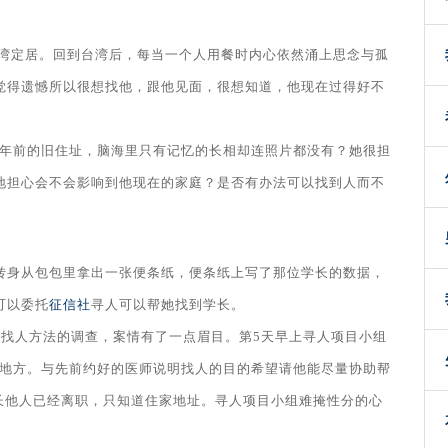
台湾定居。回到台湾后，每当一个人用餐时内心依然涌上思念与孤
觉得遗憾所以很想找他，跟他见面，很想知道，他现在过得好不
N年前的旧住址，脑海里只有记忆的长相却连照片都没有？她很担
地担心会不会影响到他现在的家庭？是否有办法可以找到人而不
转身从包包里拿出一张便条纸，便条纸上写了那位学长的数据，
可以委托
征信社
寻人可以帮她找到学长。
种找人方法的调查，案情有了一点眉目。第5天早上寻人项目小组
的地方。与先前约好的医师说明找人的目的希望请他能尽量协助帮
长他人已经离职，只知道住家地址。寻人项目小组难掩性分的心