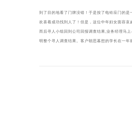
到了目的地看了门牌没错！于是按了电铃应门的是
欢喜着成功找到人了！但是，这位中年妇女面容哀戚
而后寻人小组回到公司回报调查结果,业务经理马
明整个寻人调查结果。客户朝思暮想的学长在一年