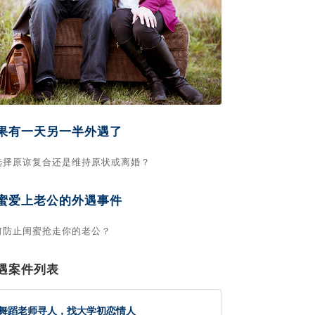
果有一天另一半外遇了
选择原谅复合还是维持原状或离婚？
蜜爱上老公的外遇事件
何防止闺蜜抢走你的老公？
遇案件列表
舞蹈老师寻人，找大学初恋情人