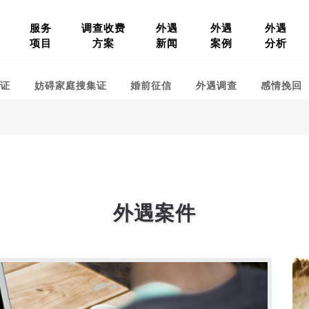
服务
调查收费
外遇
外遇
外遇
项目
方案
新闻
案例
分析
集证
妨碍家庭搜集证
婚前征信
外遇调查
感情挽回
外遇案件