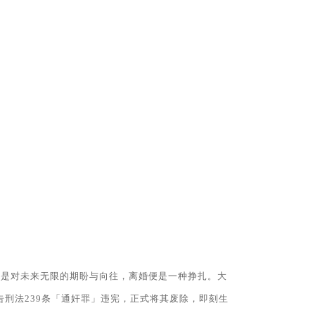
情愿做第三者。
他们的外遇呢?
，是对未来无限的期盼与向往，离婚便是一种挣扎。大
宣告刑法239条「通奸罪」违宪，正式将其废除，即刻生