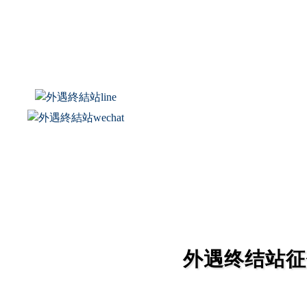
外遇是一项奢
小三、 外遇
外遇终结站征