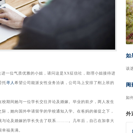
如
该
走进一位气质优雅的小姐，请问这是XX征信社，助理小姐接待进
委托
寻人
希望公司能派女性业务洽谈，公司马上安排了刚上班的
闺
如
在校期间她与一位学长交往并论及婚嫁。毕业的前夕，两人发生
之际，她向国外申请留学的学校通知入学。在爸妈的催促之下，
外
就与论及婚嫁的学长失去了联系………。几年后，自己在加拿大
很幸福美满。